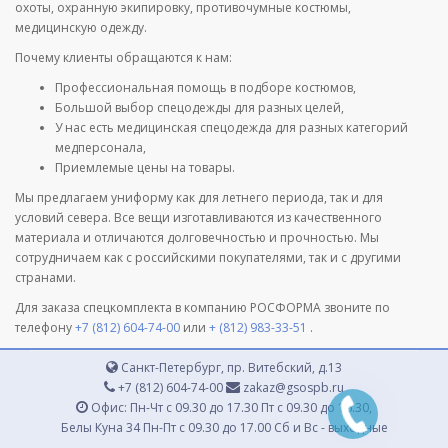
охоты, охранную экипировку, противочумные костюмы,
медицинскую одежду.
Почему клиенты обращаются к нам:
Профессиональная помощь в подборе костюмов,
Большой выбор спецодежды для разных целей,
У нас есть медицинская спецодежда для разных категорий
медперсонала,
Приемлемые цены на товары.
Мы предлагаем униформу как для летнего периода, так и для
условий севера. Все вещи изготавливаются из качественного
материала и отличаются долговечностью и прочностью. Мы
сотрудничаем как с российскими покупателями, так и с другими
странами.
Для заказа спецкомплекта в компанию РОСФОРМА звоните по
телефону
+7 (812) 604-74-00
или
+ (812) 983-33-51
.
Санкт-Петербург, пр. Витебский, д.13
+7 (812) 604-74-00
zakaz@gsospb.ru
Офис: Пн-Чт с 09.30 до 17.30 Пт с 09.30 до 16.30,
Белы Куна 34 Пн-Пт с 09.30 до 17.00 Сб и Вс - выходные