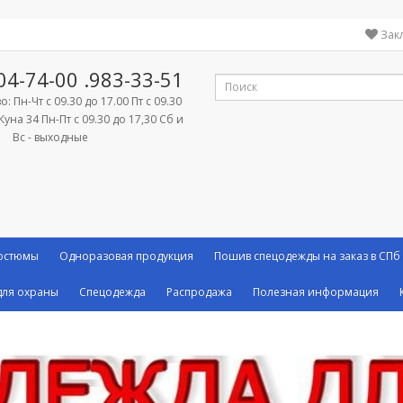
Зак
04-74-00
.983-33-51
: Пн-Чт с 09.30 до 17.00 Пт с 09.30
Куна 34 Пн-Пт с 09.30 до 17,30 Сб и
Вс - выходные
костюмы
Одноразовая продукция
Пошив спецодежды на заказ в СПб
ля охраны
Спецодежда
Распродажа
Полезная информация