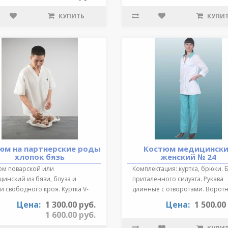
КУПИТЬ
КУПИ
юм на партнерские роды
Костюм медицинск
хлопок бязь
женский № 24
юм поварской или
Комплектация: куртка, брюки. 
инский из бязи, блуза и
приталенного силуэта. Рукава
 свободного кроя. Куртка V-
длинные с отворотами. Воротн
зный выре..
от..
Цена:
1 300.00 руб.
Цена:
1 500.00
1 600.00 руб.