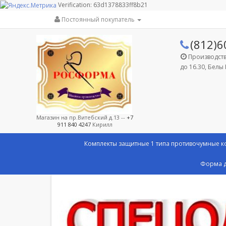
Verification: 63d1378833ff8b21
Постоянный покупатель
(812)6
Производство
до 16.30, Белы 
Магазин на пр.Витебский д.13 --
+7
911 840 4247
Кирилл
Комплекты защитные 1 типа противочумные 
Форма д