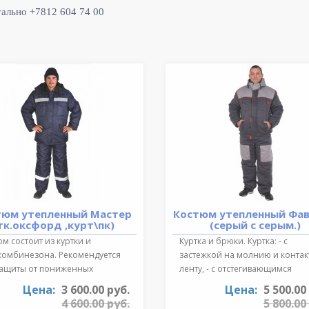
уально +7812 604 74 00
тюм утепленный Мастер
Костюм утепленный Фа
тк.оксфорд ,курт\пк)
(серый с серым.)
м состоит из куртки и
Куртка и брюки. Куртка: - с
комбинезона. Рекомендуется
застежкой на молнию и конта
защиты от пониженных
ленту, - с отстегивающимся
ратур для ..
регулируе..
Цена:
3 600.00 руб.
Цена:
5 500.00
4 600.00 руб.
5 800.00