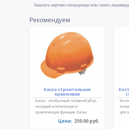
Заказать партию спецодежды или сшить индивид
Рекомендуем
Каска строительная
Кос
оранжевая
(
Каска – необычный головной убор,
Костю
несущий эстетическую и
полу
практическую функции. Каски
для 
необходимы для ..
темпе
Цена:
250.00 руб.