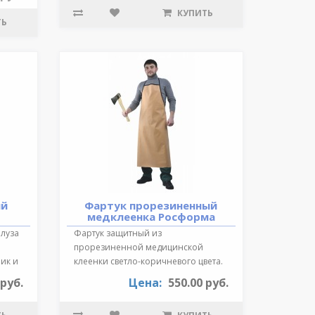
КУПИТЬ
ТЬ
ий
Фартук прорезиненный
медклеенка Росформа
Блуза
Фартук защитный из
прорезиненной медицинской
ик и
клеенки светло-коричневого цвета.
Длина 87 см., края ок..
 руб.
Цена:
550.00 руб.