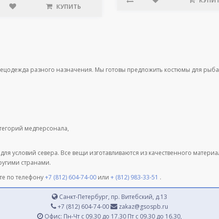
КУПИ
КУПИТЬ
пецодежда разного назначения. Мы готовы предложить костюмы для рыба
атегорий медперсонала,
 для условий севера. Все вещи изготавливаются из качественного матери
другими странами.
те по телефону
+7 (812) 604-74-00
или
+ (812) 983-33-51
.
Санкт-Петербург, пр. Витебский, д.13
+7 (812) 604-74-00
zakaz@gsospb.ru
Офис: Пн-Чт с 09.30 до 17.30 Пт с 09.30 до 16.30,