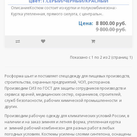
цвет:Т.СЕРЫЙ/ЧЕРНЫЙ/КРАСНЫЙ
ОписаниеКостюм состоит из куртки и полукомбинезона:-
Куртка утепленная, прямого силуэта, с центральн..
Цена:
8 800.00 руб.
9 800.00 руб.
Показано с 1 по 2 из 2 (страниц: 1)
Росформа шьет и поставляет спецодежду для пищевых производств,
строительства, охранных предприятий, ЧОП, ресторанов.
Производим СИЗ по ГОСТ для защиты сотрудников производств и
сервиса: врачей, медицинских сестер, охранников, строителей,
служб безопасности, рабочих химической промышленности и
других.
Производим рабочую одежду для климатических условий России, в
наличии и на заказ зимняя и летняя форма, утепленная куртка
и зимний рабочий комбинезон для разных работ в любых
погодных условиях. Костюмы усилены слоями синтепона, оснащены