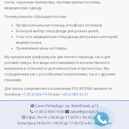
охоты, охранную экипировку, противочумные костюмы,
медицинскую одежду.
Почему клиенты обращаются к нам:
Профессиональная помощь в подборе костюмов,
Большой выбор спецодежды для разных целей,
У нас есть медицинская спецодежда для разных категорий
медперсонала,
Приемлемые цены на товары.
Мы предлагаем униформу как для летнего периода, так и для
условий севера. Все вещи изготавливаются из качественного
материала и отличаются долговечностью и прочностью. Мы
сотрудничаем как с российскими покупателями, так и с другими
странами.
Для заказа спецкомплекта в компанию РОСФОРМА звоните по
телефону
+7 (812) 604-74-00
или
+ (812) 983-33-51
.
Санкт-Петербург, пр. Витебский, д.13
+7 (812) 604-74-00
zakaz@gsospb.ru
Офис: Пн-Чт с 09.30 до 17.30 Пт с 09.30 до 16.30,
Белы Куна 34 Пн-Пт с 09.30 до 17.00 Сб и Вс - выходные