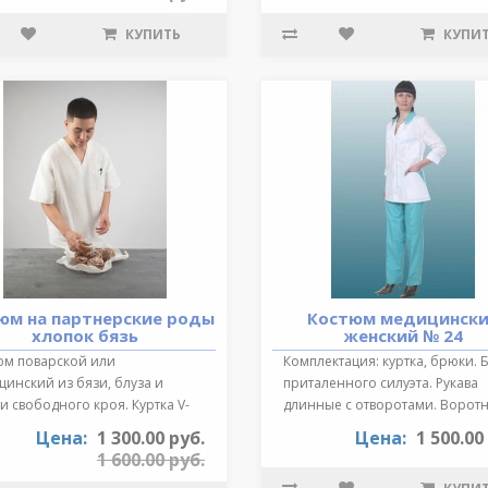
КУПИТЬ
КУПИ
юм на партнерские роды
Костюм медицинск
хлопок бязь
женский № 24
юм поварской или
Комплектация: куртка, брюки. 
инский из бязи, блуза и
приталенного силуэта. Рукава
 свободного кроя. Куртка V-
длинные с отворотами. Воротн
зный выре..
от..
Цена:
1 300.00 руб.
Цена:
1 500.00
1 600.00 руб.