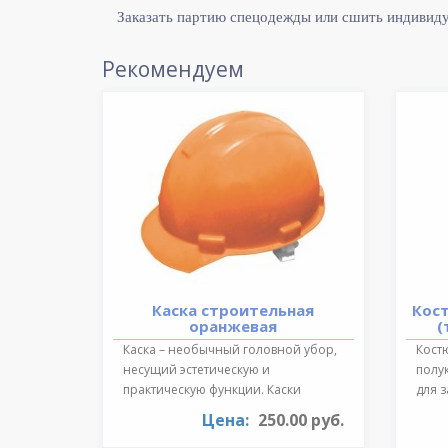
Заказать партию спецодежды или сшить индивид
Рекомендуем
Каска строительная
Кос
оранжевая
(
Каска – необычный головной убор,
Костю
несущий эстетическую и
полу
практическую функции. Каски
для 
необходимы для ..
темпе
Цена:
250.00 руб.