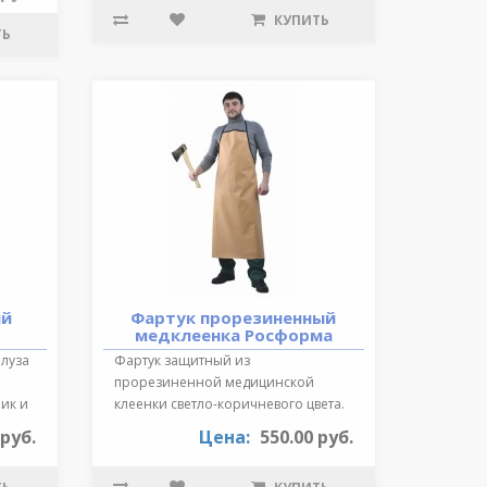
КУПИТЬ
ТЬ
ий
Фартук прорезиненный
медклеенка Росформа
Блуза
Фартук защитный из
прорезиненной медицинской
ик и
клеенки светло-коричневого цвета.
Длина 87 см., края ок..
 руб.
Цена:
550.00 руб.