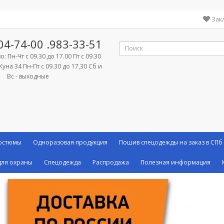
Зак
04-74-00
.983-33-51
: Пн-Чт с 09.30 до 17.00 Пт с 09.30
Куна 34 Пн-Пт с 09.30 до 17,30 Сб и
Вс - выходные
костюмы
Одноразовая продукция
Пошив спецодежды на заказ в СПб
ля охраны
Спецодежда
Распродажа
Полезная информация