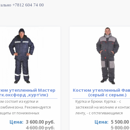
уально +7812 604 74 00
тюм утепленный Мастер
Костюм утепленный Фа
тк.оксфорд ,курт\пк)
(серый с серым.)
м состоит из куртки и
Куртка и брюки. Куртка: - с
комбинезона. Рекомендуется
застежкой на молнию и конта
защиты от пониженных
ленту, - с отстегивающимся
ратур для ..
регулируе..
Цена:
3 600.00 руб.
Цена:
5 500.00
4 600.00 руб.
5 800.00