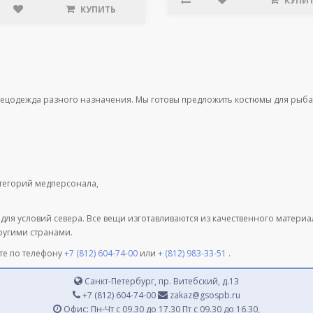
КУПИ
КУПИТЬ
пецодежда разного назначения. Мы готовы предложить костюмы для рыба
атегорий медперсонала,
 для условий севера. Все вещи изготавливаются из качественного матери
другими странами.
те по телефону
+7 (812) 604-74-00
или
+ (812) 983-33-51
.
Санкт-Петербург, пр. Витебский, д.13
+7 (812) 604-74-00
zakaz@gsospb.ru
Офис: Пн-Чт с 09.30 до 17.30 Пт с 09.30 до 16.30,