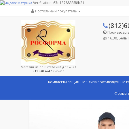
Verification: 63d1378833ff8b21
Постоянный покупатель
(812)6
Производство
до 16.30, Белы 
Магазин на пр.Витебский д.13 --
+7
911 840 4247
Кирилл
Комплекты защитные 1 типа противочумные 
Форма д