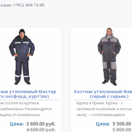
уально +7812 604 74 00
тюм утепленный Мастер
Костюм утепленный Фа
тк.оксфорд ,курт\пк)
(серый с серым.)
м состоит из куртки и
Куртка и брюки. Куртка: - с
комбинезона. Рекомендуется
застежкой на молнию и конта
защиты от пониженных
ленту, - с отстегивающимся
ратур для ..
регулируе..
Цена:
3 600.00 руб.
Цена:
5 500.00
4 600.00 руб.
5 800.00