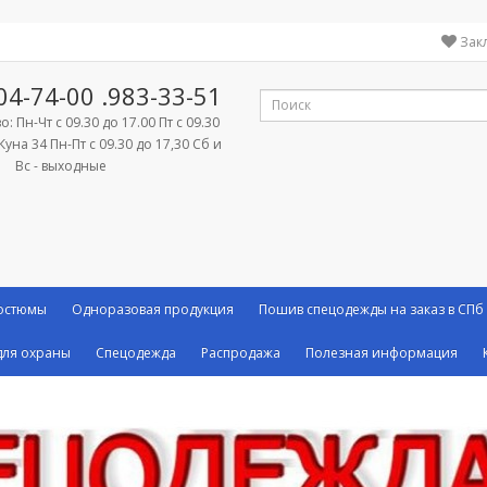
Зак
04-74-00
.983-33-51
: Пн-Чт с 09.30 до 17.00 Пт с 09.30
Куна 34 Пн-Пт с 09.30 до 17,30 Сб и
Вс - выходные
костюмы
Одноразовая продукция
Пошив спецодежды на заказ в СПб
ля охраны
Спецодежда
Распродажа
Полезная информация