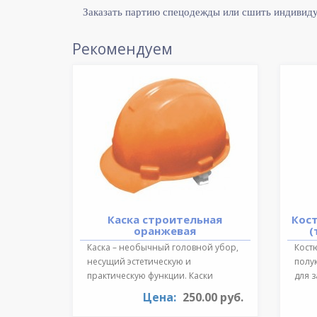
Заказать партию спецодежды или сшить индивид
Рекомендуем
Каска строительная
Кос
оранжевая
(
Каска – необычный головной убор,
Костю
несущий эстетическую и
полу
практическую функции. Каски
для 
необходимы для ..
темпе
Цена:
250.00 руб.