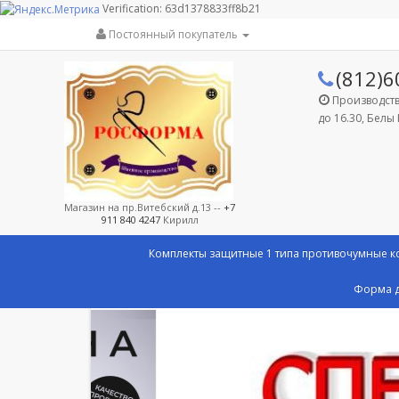
Verification: 63d1378833ff8b21
Постоянный покупатель
(812)6
Производство
до 16.30, Белы 
Магазин на пр.Витебский д.13 --
+7
911 840 4247
Кирилл
Комплекты защитные 1 типа противочумные 
Форма д