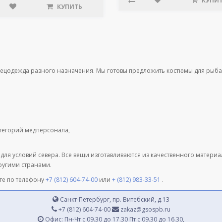
КУПИ
КУПИТЬ
пецодежда разного назначения. Мы готовы предложить костюмы для рыба
атегорий медперсонала,
 для условий севера. Все вещи изготавливаются из качественного матери
другими странами.
те по телефону
+7 (812) 604-74-00
или
+ (812) 983-33-51
.
Санкт-Петербург, пр. Витебский, д.13
+7 (812) 604-74-00
zakaz@gsospb.ru
Офис: Пн-Чт с 09.30 до 17.30 Пт с 09.30 до 16.30,