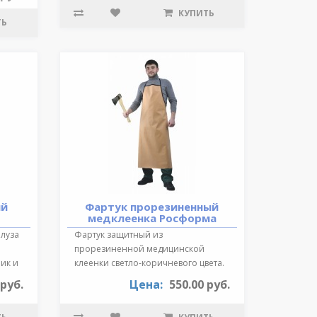
КУПИТЬ
ТЬ
ий
Фартук прорезиненный
медклеенка Росформа
Блуза
Фартук защитный из
прорезиненной медицинской
ик и
клеенки светло-коричневого цвета.
Длина 87 см., края ок..
 руб.
Цена:
550.00 руб.