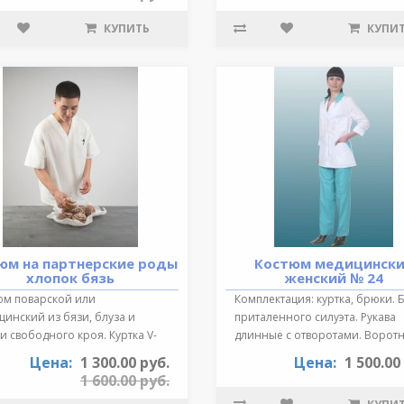
КУПИТЬ
КУПИ
юм на партнерские роды
Костюм медицинск
хлопок бязь
женский № 24
юм поварской или
Комплектация: куртка, брюки. 
инский из бязи, блуза и
приталенного силуэта. Рукава
 свободного кроя. Куртка V-
длинные с отворотами. Воротн
зный выре..
от..
Цена:
1 300.00 руб.
Цена:
1 500.00
1 600.00 руб.