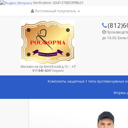
Verification: 63d1378833ff8b21
Постоянный покупатель
(812)6
Производство
до 16.30, Белы 
Магазин на пр.Витебский д.13 --
+7
911 840 4247
Кирилл
Комплекты защитные 1 типа противочумные 
Форма д