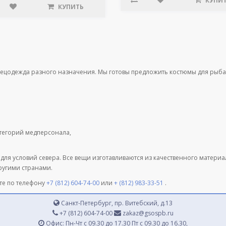
КУПИ
КУПИТЬ
пецодежда разного назначения. Мы готовы предложить костюмы для рыба
атегорий медперсонала,
 для условий севера. Все вещи изготавливаются из качественного матери
другими странами.
те по телефону
+7 (812) 604-74-00
или
+ (812) 983-33-51
.
Санкт-Петербург, пр. Витебский, д.13
+7 (812) 604-74-00
zakaz@gsospb.ru
Офис: Пн-Чт с 09.30 до 17.30 Пт с 09.30 до 16.30,