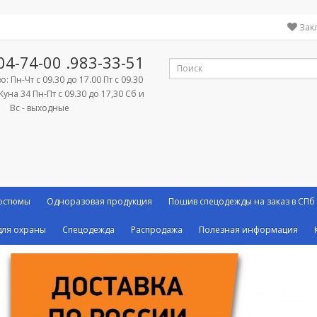
Зак
04-74-00
.983-33-51
: Пн-Чт с 09.30 до 17.00 Пт с 09.30
Куна 34 Пн-Пт с 09.30 до 17,30 Сб и
Вс - выходные
костюмы
Одноразовая продукция
Пошив спецодежды на заказ в СПб
ля охраны
Спецодежда
Распродажа
Полезная информация