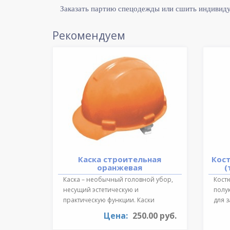
Заказать партию спецодежды или сшить индивид
Рекомендуем
Каска строительная
Кос
оранжевая
(
Каска – необычный головной убор,
Костю
несущий эстетическую и
полу
практическую функции. Каски
для 
необходимы для ..
темпе
Цена:
250.00 руб.