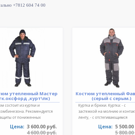
уально +7812 604 74 00
тюм утепленный Мастер
Костюм утепленный Фа
тк.оксфорд ,курт\пк)
(серый с серым.)
м состоит из куртки и
Куртка и брюки. Куртка: - с
комбинезона. Рекомендуется
застежкой на молнию и конта
защиты от пониженных
ленту, - с отстегивающимся
ратур для ..
регулируе..
Цена:
3 600.00 руб.
Цена:
5 500.00
4 600.00 руб.
5 800.00