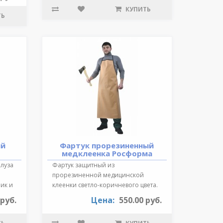
КУПИТЬ
ТЬ
ий
Фартук прорезиненный
медклеенка Росформа
Блуза
Фартук защитный из
прорезиненной медицинской
ик и
клеенки светло-коричневого цвета.
Длина 87 см., края ок..
 руб.
Цена:
550.00 руб.