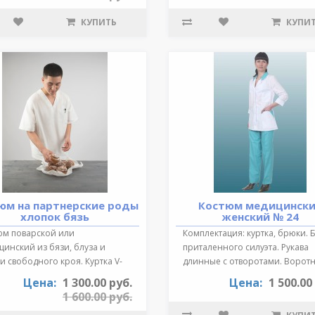
КУПИТЬ
КУПИ
юм на партнерские роды
Костюм медицинск
хлопок бязь
женский № 24
юм поварской или
Комплектация: куртка, брюки. 
инский из бязи, блуза и
приталенного силуэта. Рукава
 свободного кроя. Куртка V-
длинные с отворотами. Воротн
зный выре..
от..
Цена:
1 300.00 руб.
Цена:
1 500.00
1 600.00 руб.