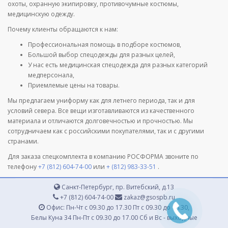
охоты, охранную экипировку, противочумные костюмы,
медицинскую одежду.
Почему клиенты обращаются к нам:
Профессиональная помощь в подборе костюмов,
Большой выбор спецодежды для разных целей,
У нас есть медицинская спецодежда для разных категорий
медперсонала,
Приемлемые цены на товары.
Мы предлагаем униформу как для летнего периода, так и для
условий севера. Все вещи изготавливаются из качественного
материала и отличаются долговечностью и прочностью. Мы
сотрудничаем как с российскими покупателями, так и с другими
странами.
Для заказа спецкомплекта в компанию РОСФОРМА звоните по
телефону
+7 (812) 604-74-00
или
+ (812) 983-33-51
.
Санкт-Петербург, пр. Витебский, д.13
+7 (812) 604-74-00
zakaz@gsospb.ru
Офис: Пн-Чт с 09.30 до 17.30 Пт с 09.30 до 16.30,
Белы Куна 34 Пн-Пт с 09.30 до 17.00 Сб и Вс - выходные