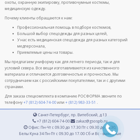
охоты, охранную экипировку, противочумные костюмы,
медицинскую одежду.
Почему клиенты обращаются к нам:
Профессиональная помощь в подборе костюмов,
Большой выбор спецодежды для разных целей,
У нас есть медицинская спецодежда для разных категорий
медперсонала,
Приемлемые цены на товары.
Мы предлагаем униформу как для летнего периода, так и для
условий севера. Все вещи изготавливаются из качественного
материала и отличаются долговечностью и прочностью. Мы
сотрудничаем как с российскими покупателями, так и с другими
странами.
Для заказа спецкомплекта в компанию РОСФОРМА звоните по
телефону
+7 (812) 604-74-00
или
+ (812) 983-33-51
.
Санкт-Петербург, пр. Витебский, д.13
+7 (812) 604-74-00
zakaz@gsospb.ru
Офис: Пн-Чт с 09.30 до 17.30 Пт с 09.30 до 16.30,
Белы Куна 34 Пн-Пт с 09.30 до 17.00 Сб и Вс - выходные