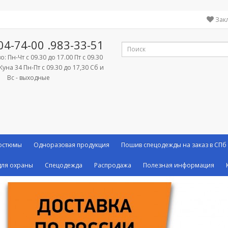
Зак
04-74-00
.983-33-51
: Пн-Чт с 09.30 до 17.00 Пт с 09.30
Куна 34 Пн-Пт с 09.30 до 17,30 Сб и
Вс - выходные
костюмы
Одноразовая продукция
Пошив спецодежды на заказ в СПб
ля охраны
Спецодежда
Распродажа
Полезная информация