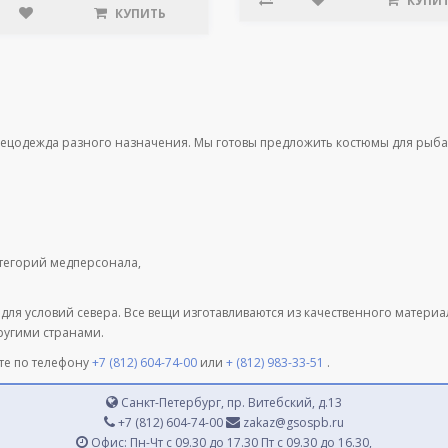
КУПИ
КУПИТЬ
пецодежда разного назначения. Мы готовы предложить костюмы для рыба
атегорий медперсонала,
 для условий севера. Все вещи изготавливаются из качественного матери
другими странами.
те по телефону
+7 (812) 604-74-00
или
+ (812) 983-33-51
.
Санкт-Петербург, пр. Витебский, д.13
+7 (812) 604-74-00
zakaz@gsospb.ru
Офис: Пн-Чт с 09.30 до 17.30 Пт с 09.30 до 16.30,