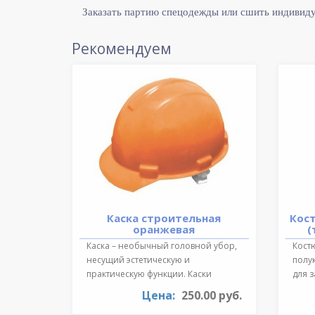
Заказать партию спецодежды или сшить индивид
Рекомендуем
Каска строительная
Кос
оранжевая
(
Каска – необычный головной убор,
Костю
несущий эстетическую и
полу
практическую функции. Каски
для 
необходимы для ..
темпе
Цена:
250.00 руб.