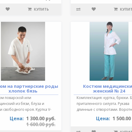
КУПИТЬ
КУПИ
юм на партнерские роды
Костюм медицинск
хлопок бязь
женский № 24
юм поварской или
Комплектация: куртка, брюки. 
инский из бязи, блуза и
приталенного силуэта. Рукава
 свободного кроя. Куртка V-
длинные с отворотами. Воротн
зный выре..
от..
Цена:
1 300.00 руб.
Цена:
1 500.00
1 600.00 руб.