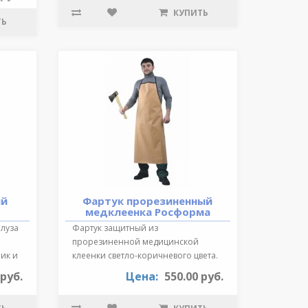
КУПИТЬ
ТЬ
ий
Фартук прорезиненный
медклеенка Росформа
Блуза
Фартук защитный из
прорезиненной медицинской
ик и
клеенки светло-коричневого цвета.
Длина 87 см., края ок..
 руб.
Цена:
550.00 руб.