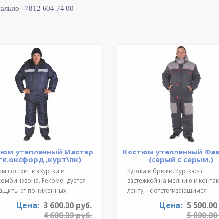
уально +7812 604 74 00
тюм утепленный Мастер
Костюм утепленный Фа
тк.оксфорд ,курт\пк)
(серый с серым.)
м состоит из куртки и
Куртка и брюки. Куртка: - с
комбинезона. Рекомендуется
застежкой на молнию и конта
защиты от пониженных
ленту, - с отстегивающимся
ратур для ..
регулируе..
Цена:
3 600.00 руб.
Цена:
5 500.00
4 600.00 руб.
5 800.00