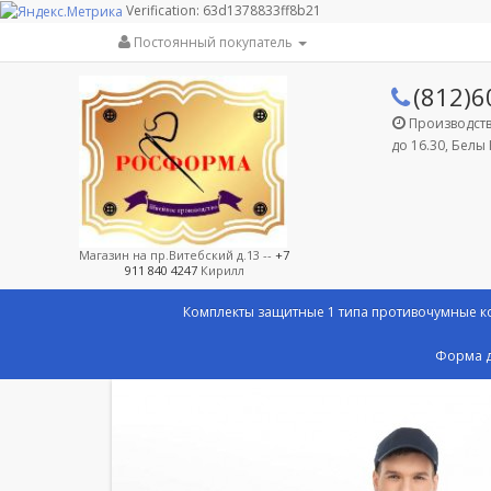
Verification: 63d1378833ff8b21
Постоянный покупатель
(812)6
Производство
до 16.30, Белы 
Магазин на пр.Витебский д.13 --
+7
911 840 4247
Кирилл
Комплекты защитные 1 типа противочумные 
Форма д