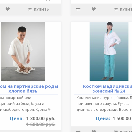
КУПИТЬ
КУПИ
юм на партнерские роды
Костюм медицинск
хлопок бязь
женский № 24
юм поварской или
Комплектация: куртка, брюки. 
инский из бязи, блуза и
приталенного силуэта. Рукава
 свободного кроя. Куртка V-
длинные с отворотами. Воротн
зный выре..
от..
Цена:
1 300.00 руб.
Цена:
1 500.00
1 600.00 руб.