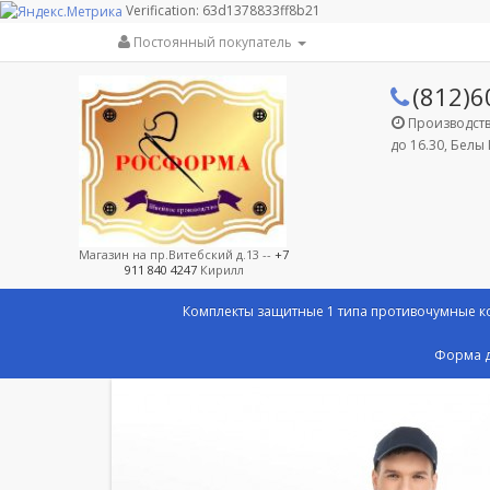
Verification: 63d1378833ff8b21
Постоянный покупатель
(812)6
Производство
до 16.30, Белы 
Магазин на пр.Витебский д.13 --
+7
911 840 4247
Кирилл
Комплекты защитные 1 типа противочумные 
Форма д