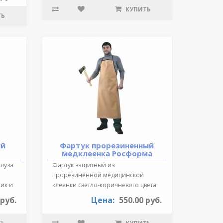
КУПИТЬ
ТЬ
ий
Фартук прорезиненный
медклеенка Росформа
Блуза
Фартук защитный из
прорезиненной медицинской
ик и
клеенки светло-коричневого цвета.
Длина 87 см., края ок..
 руб.
Цена:
550.00 руб.