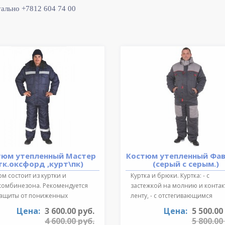
уально +7812 604 74 00
тюм утепленный Мастер
Костюм утепленный Фа
тк.оксфорд ,курт\пк)
(серый с серым.)
м состоит из куртки и
Куртка и брюки. Куртка: - с
комбинезона. Рекомендуется
застежкой на молнию и конта
защиты от пониженных
ленту, - с отстегивающимся
ратур для ..
регулируе..
Цена:
3 600.00 руб.
Цена:
5 500.00
4 600.00 руб.
5 800.00