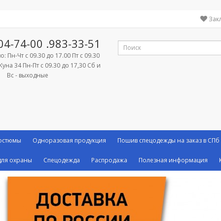
Зак
04-74-00
.983-33-51
: Пн-Чт с 09.30 до 17.00 Пт с 09.30
Куна 34 Пн-Пт с 09.30 до 17,30 Сб и
Вс - выходные
костюмы
Одноразовая продукция
Пошив спецодежды на заказ в СПб
ля охраны
Спецодежда
Распродажа
Полезная информация