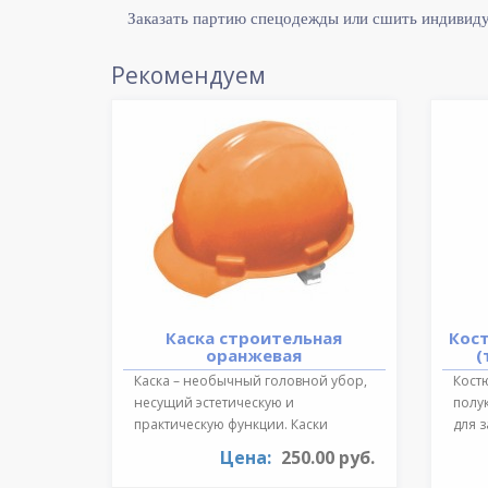
Заказать партию спецодежды или сшить индивид
Рекомендуем
Каска строительная
Кос
оранжевая
(
Каска – необычный головной убор,
Костю
несущий эстетическую и
полу
практическую функции. Каски
для 
необходимы для ..
темпе
Цена:
250.00 руб.