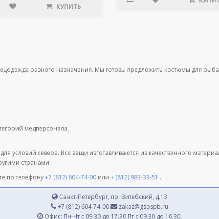
КУПИ
КУПИТЬ
пецодежда разного назначения. Мы готовы предложить костюмы для рыба
атегорий медперсонала,
 для условий севера. Все вещи изготавливаются из качественного матери
другими странами.
те по телефону
+7 (812) 604-74-00
или
+ (812) 983-33-51
.
Санкт-Петербург, пр. Витебский, д.13
+7 (812) 604-74-00
zakaz@gsospb.ru
Офис: Пн-Чт с 09.30 до 17.30 Пт с 09.30 до 16.30,