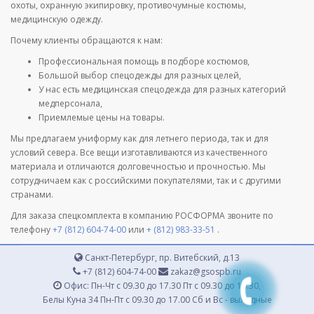
охоты, охранную экипировку, противочумные костюмы,
медицинскую одежду.
Почему клиенты обращаются к нам:
Профессиональная помощь в подборе костюмов,
Большой выбор спецодежды для разных целей,
У нас есть медицинская спецодежда для разных категорий
медперсонала,
Приемлемые цены на товары.
Мы предлагаем униформу как для летнего периода, так и для
условий севера. Все вещи изготавливаются из качественного
материала и отличаются долговечностью и прочностью. Мы
сотрудничаем как с российскими покупателями, так и с другими
странами.
Для заказа спецкомплекта в компанию РОСФОРМА звоните по
телефону
+7 (812) 604-74-00
или
+ (812) 983-33-51
.
Санкт-Петербург, пр. Витебский, д.13
+7 (812) 604-74-00
zakaz@gsospb.ru
Офис: Пн-Чт с 09.30 до 17.30 Пт с 09.30 до 16.30,
Белы Куна 34 Пн-Пт с 09.30 до 17.00 Сб и Вс - выходные