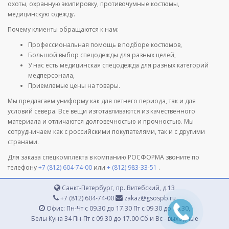
охоты, охранную экипировку, противочумные костюмы,
медицинскую одежду.
Почему клиенты обращаются к нам:
Профессиональная помощь в подборе костюмов,
Большой выбор спецодежды для разных целей,
У нас есть медицинская спецодежда для разных категорий
медперсонала,
Приемлемые цены на товары.
Мы предлагаем униформу как для летнего периода, так и для
условий севера. Все вещи изготавливаются из качественного
материала и отличаются долговечностью и прочностью. Мы
сотрудничаем как с российскими покупателями, так и с другими
странами.
Для заказа спецкомплекта в компанию РОСФОРМА звоните по
телефону
+7 (812) 604-74-00
или
+ (812) 983-33-51
.
Санкт-Петербург, пр. Витебский, д.13
+7 (812) 604-74-00
zakaz@gsospb.ru
Офис: Пн-Чт с 09.30 до 17.30 Пт с 09.30 до 16.30,
Белы Куна 34 Пн-Пт с 09.30 до 17.00 Сб и Вс - выходные