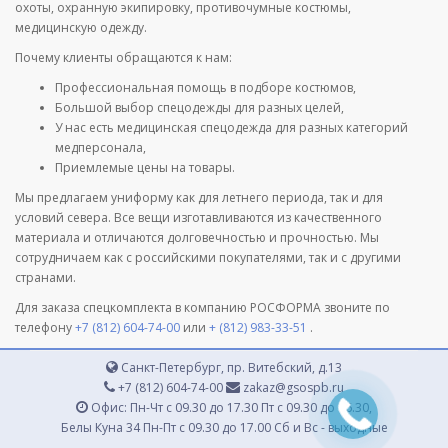
охоты, охранную экипировку, противочумные костюмы,
медицинскую одежду.
Почему клиенты обращаются к нам:
Профессиональная помощь в подборе костюмов,
Большой выбор спецодежды для разных целей,
У нас есть медицинская спецодежда для разных категорий
медперсонала,
Приемлемые цены на товары.
Мы предлагаем униформу как для летнего периода, так и для
условий севера. Все вещи изготавливаются из качественного
материала и отличаются долговечностью и прочностью. Мы
сотрудничаем как с российскими покупателями, так и с другими
странами.
Для заказа спецкомплекта в компанию РОСФОРМА звоните по
телефону
+7 (812) 604-74-00
или
+ (812) 983-33-51
.
Санкт-Петербург, пр. Витебский, д.13
+7 (812) 604-74-00
zakaz@gsospb.ru
Офис: Пн-Чт с 09.30 до 17.30 Пт с 09.30 до 16.30,
Белы Куна 34 Пн-Пт с 09.30 до 17.00 Сб и Вс - выходные