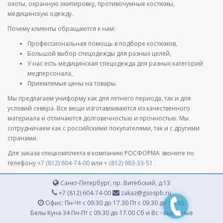
охоты, охранную экипировку, противочумные костюмы,
медицинскую одежду.
Почему клиенты обращаются к нам:
Профессиональная помощь в подборе костюмов,
Большой выбор спецодежды для разных целей,
У нас есть медицинская спецодежда для разных категорий
медперсонала,
Приемлемые цены на товары.
Мы предлагаем униформу как для летнего периода, так и для
условий севера. Все вещи изготавливаются из качественного
материала и отличаются долговечностью и прочностью. Мы
сотрудничаем как с российскими покупателями, так и с другими
странами.
Для заказа спецкомплекта в компанию РОСФОРМА звоните по
телефону
+7 (812) 604-74-00
или
+ (812) 983-33-51
.
Санкт-Петербург, пр. Витебский, д.13
+7 (812) 604-74-00
zakaz@gsospb.ru
Офис: Пн-Чт с 09.30 до 17.30 Пт с 09.30 до 16.30,
Белы Куна 34 Пн-Пт с 09.30 до 17.00 Сб и Вс - выходные