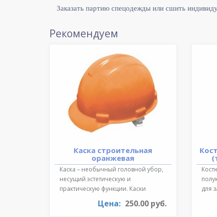
Заказать партию спецодежды или сшить индивид
Рекомендуем
Каска строительная
Кос
оранжевая
(
Каска – необычный головной убор,
Костю
несущий эстетическую и
полу
практическую функции. Каски
для 
необходимы для ..
темпе
Цена:
250.00 руб.