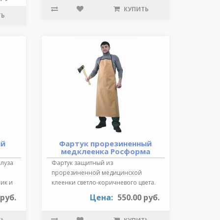
КУПИТЬ
ТЬ
ий
Фартук прорезиненный
медклеенка Росформа
Блуза
Фартук защитный из
прорезиненной медицинской
ик и
клеенки светло-коричневого цвета.
Длина 87 см., края ок..
 руб.
Цена:
550.00 руб.