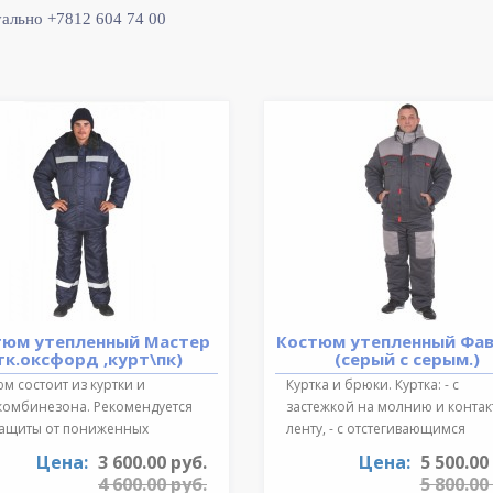
уально +7812 604 74 00
тюм утепленный Мастер
Костюм утепленный Фа
тк.оксфорд ,курт\пк)
(серый с серым.)
м состоит из куртки и
Куртка и брюки. Куртка: - с
комбинезона. Рекомендуется
застежкой на молнию и конта
защиты от пониженных
ленту, - с отстегивающимся
ратур для ..
регулируе..
Цена:
3 600.00 руб.
Цена:
5 500.00
4 600.00 руб.
5 800.00