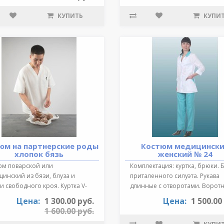
КУПИТЬ
КУПИ
юм на партнерские роды
Костюм медицинск
хлопок бязь
женский № 24
юм поварской или
Комплектация: куртка, брюки. 
инский из бязи, блуза и
приталенного силуэта. Рукава
 свободного кроя. Куртка V-
длинные с отворотами. Воротн
зный выре..
от..
Цена:
1 300.00 руб.
Цена:
1 500.00
1 600.00 руб.