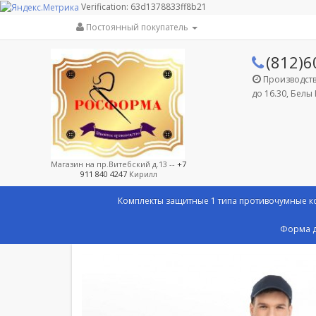
Verification: 63d1378833ff8b21
Постоянный покупатель
(812)6
Производство
до 16.30, Белы 
Магазин на пр.Витебский д.13 --
+7
911 840 4247
Кирилл
Комплекты защитные 1 типа противочумные 
Форма д