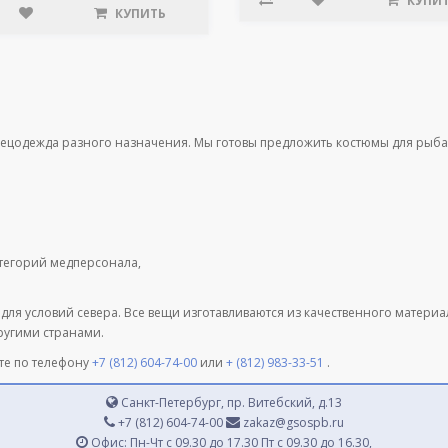
КУПИ
КУПИТЬ
пецодежда разного назначения. Мы готовы предложить костюмы для рыба
атегорий медперсонала,
 для условий севера. Все вещи изготавливаются из качественного матери
другими странами.
те по телефону
+7 (812) 604-74-00
или
+ (812) 983-33-51
.
Санкт-Петербург, пр. Витебский, д.13
+7 (812) 604-74-00
zakaz@gsospb.ru
Офис: Пн-Чт с 09.30 до 17.30 Пт с 09.30 до 16.30,