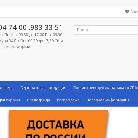
Зак
04-74-00
.983-33-51
: Пн-Чт с 09.30 до 17.00 Пт с 09.30
Куна 34 Пн-Пт с 09.30 до 17,30 Сб и
Вс - выходные
костюмы
Одноразовая продукция
Пошив спецодежды на заказ в СПб
ля охраны
Спецодежда
Распродажа
Полезная информация