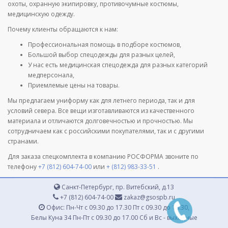
охоты, охранную экипировку, противочумные костюмы,
медицинскую одежду.
Почему клиенты обращаются к нам:
Профессиональная помощь в подборе костюмов,
Большой выбор спецодежды для разных целей,
У нас есть медицинская спецодежда для разных категорий
медперсонала,
Приемлемые цены на товары.
Мы предлагаем униформу как для летнего периода, так и для
условий севера. Все вещи изготавливаются из качественного
материала и отличаются долговечностью и прочностью. Мы
сотрудничаем как с российскими покупателями, так и с другими
странами.
Для заказа спецкомплекта в компанию РОСФОРМА звоните по
телефону
+7 (812) 604-74-00
или
+ (812) 983-33-51
.
Санкт-Петербург, пр. Витебский, д.13
+7 (812) 604-74-00
zakaz@gsospb.ru
Офис: Пн-Чт с 09.30 до 17.30 Пт с 09.30 до 16.30,
Белы Куна 34 Пн-Пт с 09.30 до 17.00 Сб и Вс - выходные