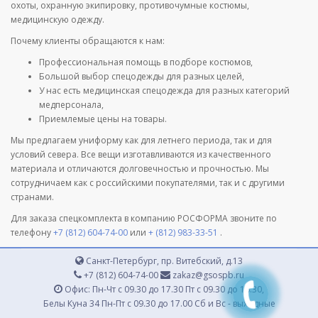
охоты, охранную экипировку, противочумные костюмы,
медицинскую одежду.
Почему клиенты обращаются к нам:
Профессиональная помощь в подборе костюмов,
Большой выбор спецодежды для разных целей,
У нас есть медицинская спецодежда для разных категорий
медперсонала,
Приемлемые цены на товары.
Мы предлагаем униформу как для летнего периода, так и для
условий севера. Все вещи изготавливаются из качественного
материала и отличаются долговечностью и прочностью. Мы
сотрудничаем как с российскими покупателями, так и с другими
странами.
Для заказа спецкомплекта в компанию РОСФОРМА звоните по
телефону
+7 (812) 604-74-00
или
+ (812) 983-33-51
.
Санкт-Петербург, пр. Витебский, д.13
+7 (812) 604-74-00
zakaz@gsospb.ru
Офис: Пн-Чт с 09.30 до 17.30 Пт с 09.30 до 16.30,
Белы Куна 34 Пн-Пт с 09.30 до 17.00 Сб и Вс - выходные