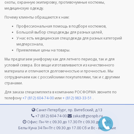
охоты, охранную экипировку, противочумные костюмы,
медицинскую одежду.
Почему клиенты обращаются к нам:
Профессиональная помощь в подборе костюмов,
Большой выбор спецодежды для разных целей,
У нас есть медицинская спецодежда для разных категорий
медперсонала,
Приемлемые цены на товары.
Мы предлагаем униформу как для летнего периода, так и для
условий севера. Все вещи изготавливаются из качественного
материала и отличаются долговечностью и прочностью. Мы
сотрудничаем как с российскими покупателями, так и с другими
странами.
Для заказа спецкомплекта в компанию РОСФОРМА звоните по
телефону
+7 (812) 604-74-00
или
+ (812) 983-33-51
.
Санкт-Петербург, пр. Витебский, д.13
+7 (812) 604-74-00
zakaz@gsospb.ru
Офис: Пн-Чт с 09.30 до 17.30 Пт с 09.30 до 16.30,
Белы Куна 34 Пн-Пт с 09.30 до 17.00 Сб и Вс - выходные