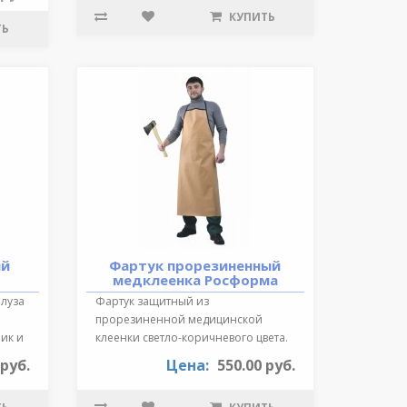
КУПИТЬ
ТЬ
ий
Фартук прорезиненный
медклеенка Росформа
Блуза
Фартук защитный из
прорезиненной медицинской
ик и
клеенки светло-коричневого цвета.
Длина 87 см., края ок..
 руб.
Цена:
550.00 руб.