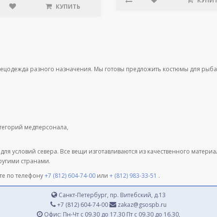
КУПИ
КУПИТЬ
пецодежда разного назначения. Мы готовы предложить костюмы для рыба
атегорий медперсонала,
 для условий севера. Все вещи изготавливаются из качественного матери
другими странами.
те по телефону
+7 (812) 604-74-00
или
+ (812) 983-33-51
.
Санкт-Петербург, пр. Витебский, д.13
+7 (812) 604-74-00
zakaz@gsospb.ru
Офис: Пн-Чт с 09.30 до 17.30 Пт с 09.30 до 16.30,