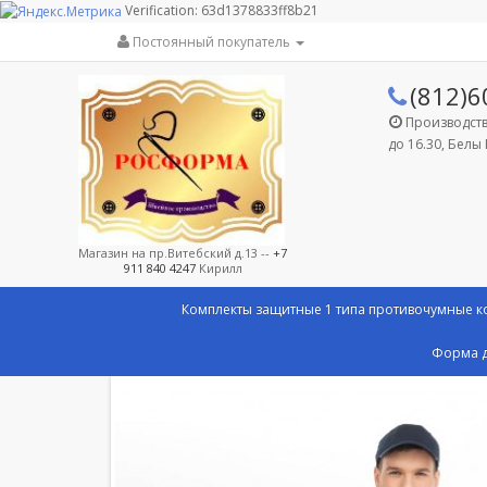
Verification: 63d1378833ff8b21
Постоянный покупатель
(812)6
Производство
до 16.30, Белы 
Магазин на пр.Витебский д.13 --
+7
911 840 4247
Кирилл
Комплекты защитные 1 типа противочумные 
Форма д