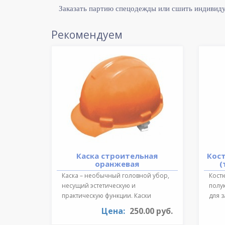
Заказать партию спецодежды или сшить индивид
Рекомендуем
Каска строительная
Кос
оранжевая
(
Каска – необычный головной убор,
Костю
несущий эстетическую и
полу
практическую функции. Каски
для 
необходимы для ..
темпе
Цена:
250.00 руб.