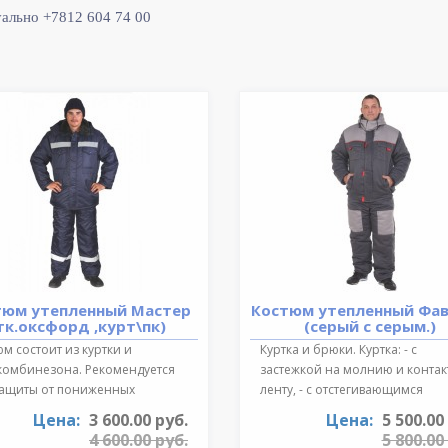
уально +7812 604 74 00
тюм утепленный Мастер
Костюм утепленный Фа
тк.оксфорд ,курт\пк)
(серый с серым.)
м состоит из куртки и
Куртка и брюки. Куртка: - с
комбинезона. Рекомендуется
застежкой на молнию и конта
защиты от пониженных
ленту, - с отстегивающимся
ратур для ..
регулируе..
Цена:
3 600.00 руб.
Цена:
5 500.00
4 600.00 руб.
5 800.00