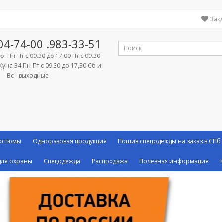
Зак
04-74-00
.983-33-51
: Пн-Чт с 09.30 до 17.00 Пт с 09.30
Куна 34 Пн-Пт с 09.30 до 17,30 Сб и
Вс - выходные
костюмы
Одноразовая продукция
Пошив спецодежды на заказ в СПб
ля охраны
Спецодежда
Распродажа
Полезная информация