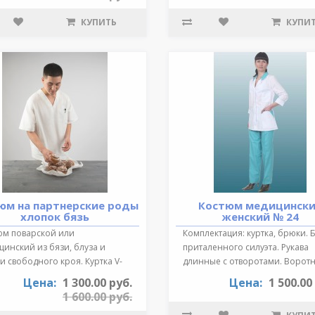
КУПИТЬ
КУПИ
юм на партнерские роды
Костюм медицинск
хлопок бязь
женский № 24
юм поварской или
Комплектация: куртка, брюки. 
инский из бязи, блуза и
приталенного силуэта. Рукава
 свободного кроя. Куртка V-
длинные с отворотами. Воротн
зный выре..
от..
Цена:
1 300.00 руб.
Цена:
1 500.00
1 600.00 руб.