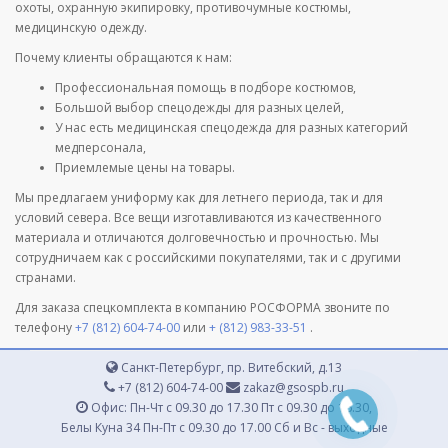
охоты, охранную экипировку, противочумные костюмы,
медицинскую одежду.
Почему клиенты обращаются к нам:
Профессиональная помощь в подборе костюмов,
Большой выбор спецодежды для разных целей,
У нас есть медицинская спецодежда для разных категорий
медперсонала,
Приемлемые цены на товары.
Мы предлагаем униформу как для летнего периода, так и для
условий севера. Все вещи изготавливаются из качественного
материала и отличаются долговечностью и прочностью. Мы
сотрудничаем как с российскими покупателями, так и с другими
странами.
Для заказа спецкомплекта в компанию РОСФОРМА звоните по
телефону
+7 (812) 604-74-00
или
+ (812) 983-33-51
.
Санкт-Петербург, пр. Витебский, д.13
+7 (812) 604-74-00
zakaz@gsospb.ru
Офис: Пн-Чт с 09.30 до 17.30 Пт с 09.30 до 16.30,
Белы Куна 34 Пн-Пт с 09.30 до 17.00 Сб и Вс - выходные