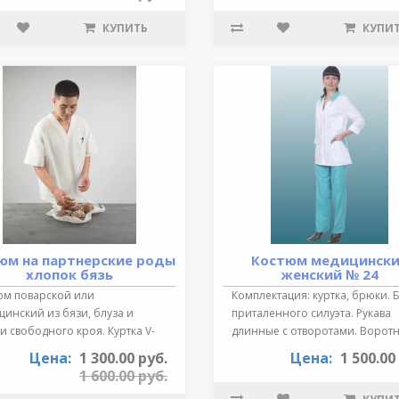
КУПИТЬ
КУПИ
юм на партнерские роды
Костюм медицинск
хлопок бязь
женский № 24
юм поварской или
Комплектация: куртка, брюки. 
инский из бязи, блуза и
приталенного силуэта. Рукава
 свободного кроя. Куртка V-
длинные с отворотами. Воротн
зный выре..
от..
Цена:
1 300.00 руб.
Цена:
1 500.00
1 600.00 руб.