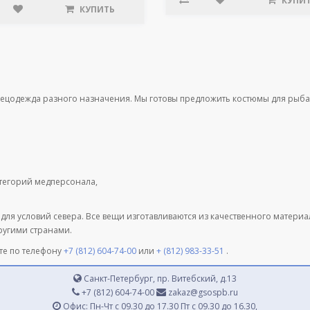
КУПИ
КУПИТЬ
пецодежда разного назначения. Мы готовы предложить костюмы для рыба
атегорий медперсонала,
 для условий севера. Все вещи изготавливаются из качественного матери
другими странами.
те по телефону
+7 (812) 604-74-00
или
+ (812) 983-33-51
.
Санкт-Петербург, пр. Витебский, д.13
+7 (812) 604-74-00
zakaz@gsospb.ru
Офис: Пн-Чт с 09.30 до 17.30 Пт с 09.30 до 16.30,