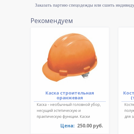
Заказать партию спецодежды или сшить индивид
Рекомендуем
Каска строительная
Кос
оранжевая
(
Каска – необычный головной убор,
Костю
несущий эстетическую и
полу
практическую функции. Каски
для 
необходимы для ..
темпе
Цена:
250.00 руб.