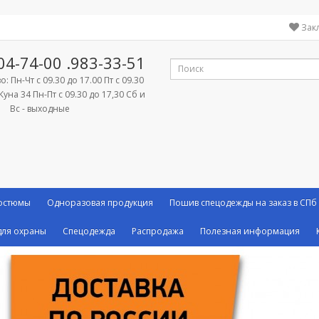
Зак
04-74-00
.983-33-51
: Пн-Чт с 09.30 до 17.00 Пт с 09.30
Куна 34 Пн-Пт с 09.30 до 17,30 Сб и
Вс - выходные
костюмы
Одноразовая продукция
Пошив спецодежды на заказ в СПб
ля охраны
Спецодежда
Распродажа
Полезная информация