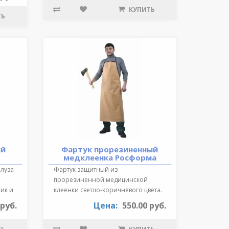
КУПИТЬ
ТЬ
ий
Фартук прорезиненный
медклеенка Росформа
Блуза
Фартук защитный из
прорезиненной медицинской
ик и
клеенки светло-коричневого цвета.
Длина 87 см., края ок..
 руб.
Цена:
550.00 руб.