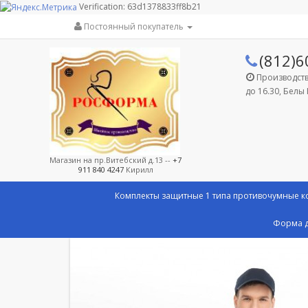
Verification: 63d1378833ff8b21
Постоянный покупатель
(812)6
Производство
до 16.30, Белы 
Магазин на пр.Витебский д.13 --
+7
911 840 4247
Кирилл
Комплекты защитные 1 типа противочумные 
Форма д