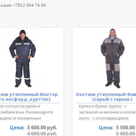
уально +7812 604 74 00
тюм утепленный Мастер
Костюм утепленный Фа
тк.оксфорд ,курт\пк)
(серый с серым.)
м состоит из куртки и
Куртка и брюки. Куртка: - с
комбинезона. Рекомендуется
застежкой на молнию и конта
защиты от пониженных
ленту, - с отстегивающимся
ратур для ..
регулируе..
Цена:
3 600.00 руб.
Цена:
5 500.00
4 600.00 руб.
5 800.00