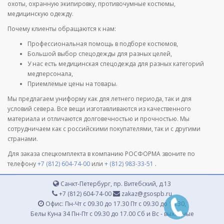
охоты, охранную экипировку, противочумные костюмы,
медицинскую одежду.
Почему клиенты обращаются к нам:
Профессиональная помощь в подборе костюмов,
Большой выбор спецодежды для разных целей,
У нас есть медицинская спецодежда для разных категорий
медперсонала,
Приемлемые цены на товары.
Мы предлагаем униформу как для летнего периода, так и для
условий севера. Все вещи изготавливаются из качественного
материала и отличаются долговечностью и прочностью. Мы
сотрудничаем как с российскими покупателями, так и с другими
странами.
Для заказа спецкомплекта в компанию РОСФОРМА звоните по
телефону
+7 (812) 604-74-00
или
+ (812) 983-33-51
.
Санкт-Петербург, пр. Витебский, д.13
+7 (812) 604-74-00
zakaz@gsospb.ru
Офис: Пн-Чт с 09.30 до 17.30 Пт с 09.30 до 16.30,
Белы Куна 34 Пн-Пт с 09.30 до 17.00 Сб и Вс - выходные