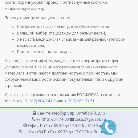
охоты, охранную экипировку, противочумные костюмы,
медицинскую одежду.
Почему клиенты обращаются к нам:
Профессиональная помощь в подборе костюмов,
Большой выбор спецодежды для разных целей,
У нас есть медицинская спецодежда для разных категорий
медперсонала,
Приемлемые цены на товары.
Мы предлагаем униформу как для летнего периода, так и для
условий севера. Все вещи изготавливаются из качественного
материала и отличаются долговечностью и прочностью. Мы
сотрудничаем как с российскими покупателями, так и с другими
странами.
Для заказа спецкомплекта в компанию РОСФОРМА звоните по
телефону
+7 (812) 604-74-00
или
+ (812) 983-33-51
.
Санкт-Петербург, пр. Витебский, д.13
+7 (812) 604-74-00
zakaz@gsospb.ru
Офис: Пн-Чт с 09.30 до 17.30 Пт с 09.30 до 16.30,
Белы Куна 34 Пн-Пт с 09.30 до 17.00 Сб и Вс - выходные