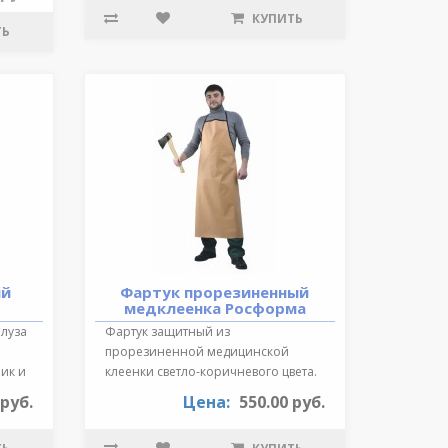
КУПИТЬ
ТЬ
ий
Фартук прорезиненный
медклеенка Росформа
Блуза
Фартук защитный из
прорезиненной медицинской
ик и
клеенки светло-коричневого цвета.
Длина 87 см., края ок..
 руб.
Цена:
550.00 руб.