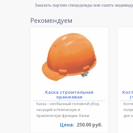
Заказать партию спецодежды или сшить индивид
Рекомендуем
Каска строительная
Кос
оранжевая
(
Каска – необычный головной убор,
Костю
несущий эстетическую и
полу
практическую функции. Каски
для 
необходимы для ..
темпе
Цена:
250.00 руб.