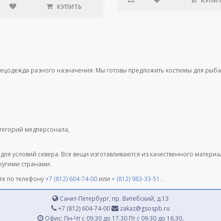
КУПИ
КУПИТЬ
пецодежда разного назначения. Мы готовы предложить костюмы для рыба
атегорий медперсонала,
 для условий севера. Все вещи изготавливаются из качественного матери
другими странами.
те по телефону
+7 (812) 604-74-00
или
+ (812) 983-33-51
.
Санкт-Петербург, пр. Витебский, д.13
+7 (812) 604-74-00
zakaz@gsospb.ru
Офис: Пн-Чт с 09.30 до 17.30 Пт с 09.30 до 16.30,