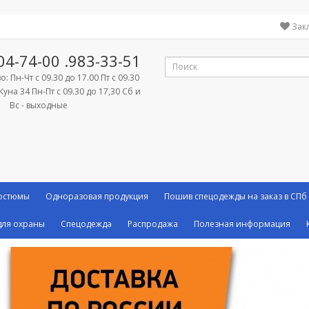
Зак
04-74-00
.983-33-51
: Пн-Чт с 09.30 до 17.00 Пт с 09.30
Куна 34 Пн-Пт с 09.30 до 17,30 Сб и
Вс - выходные
костюмы
Одноразовая продукция
Пошив спецодежды на заказ в СПб
ля охраны
Спецодежда
Распродажа
Полезная информация