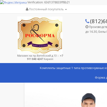
Verification: 63d1378833ff8b21
Постоянный покупатель
(812)6
Производство
до 16.30, Белы 
Магазин на пр.Витебский д.13 --
+7
911 840 4247
Кирилл
Комплекты защитные 1 типа противочумные 
Форма д