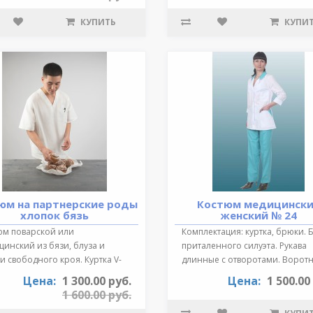
КУПИТЬ
КУПИ
юм на партнерские роды
Костюм медицинск
хлопок бязь
женский № 24
юм поварской или
Комплектация: куртка, брюки. 
инский из бязи, блуза и
приталенного силуэта. Рукава
 свободного кроя. Куртка V-
длинные с отворотами. Воротн
зный выре..
от..
Цена:
1 300.00 руб.
Цена:
1 500.00
1 600.00 руб.