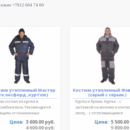
уально +7812 604 74 00
тюм утепленный Мастер
Костюм утепленный Фа
тк.оксфорд ,курт\пк)
(серый с серым.)
м состоит из куртки и
Куртка и брюки. Куртка: - с
комбинезона. Рекомендуется
застежкой на молнию и конта
защиты от пониженных
ленту, - с отстегивающимся
ратур для ..
регулируе..
Цена:
3 600.00 руб.
Цена:
5 500.00
4 600.00 руб.
5 800.00