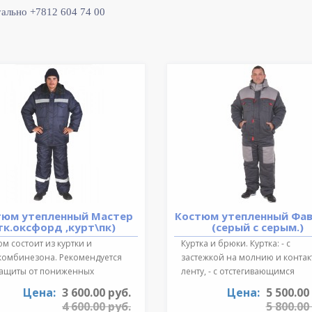
уально +7812 604 74 00
тюм утепленный Мастер
Костюм утепленный Фа
тк.оксфорд ,курт\пк)
(серый с серым.)
м состоит из куртки и
Куртка и брюки. Куртка: - с
комбинезона. Рекомендуется
застежкой на молнию и конта
защиты от пониженных
ленту, - с отстегивающимся
ратур для ..
регулируе..
Цена:
3 600.00 руб.
Цена:
5 500.00
4 600.00 руб.
5 800.00