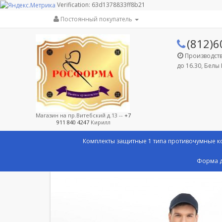
Verification: 63d1378833ff8b21
Постоянный покупатель
(812)6
Производство
до 16.30, Белы 
Магазин на пр.Витебский д.13 --
+7
911 840 4247
Кирилл
Комплекты защитные 1 типа противочумные 
Форма д