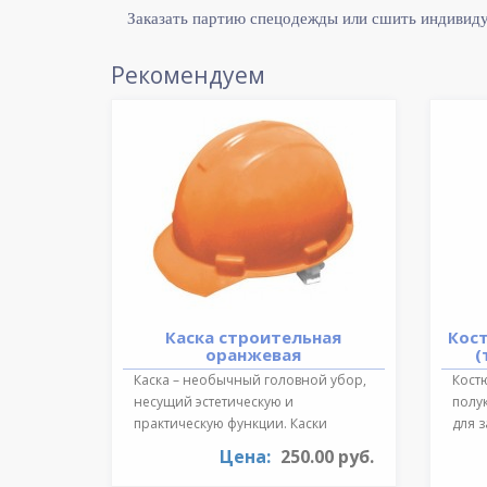
Заказать партию спецодежды или сшить индивид
Рекомендуем
Каска строительная
Кос
оранжевая
(
Каска – необычный головной убор,
Костю
несущий эстетическую и
полу
практическую функции. Каски
для 
необходимы для ..
темпе
Цена:
250.00 руб.