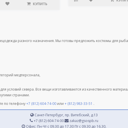
КУПИ
КУПИТЬ
пецодежда разного назначения. Мы готовы предложить костюмы для рыба
атегорий медперсонала,
 для условий севера. Все вещи изготавливаются из качественного матери
другими странами.
те по телефону
+7 (812) 604-74-00
или
+ (812) 983-33-51
.
Санкт-Петербург, пр. Витебский, д.13
+7 (812) 604-74-00
zakaz@gsospb.ru
Офис: Пн-Чт с 09.30 до 17.30 Пт с 09.30 до 16.30,