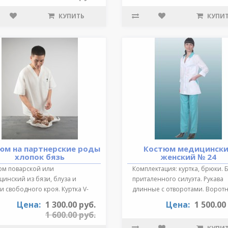
КУПИТЬ
КУПИ
юм на партнерские роды
Костюм медицинск
хлопок бязь
женский № 24
юм поварской или
Комплектация: куртка, брюки. 
инский из бязи, блуза и
приталенного силуэта. Рукава
 свободного кроя. Куртка V-
длинные с отворотами. Воротн
зный выре..
от..
Цена:
1 300.00 руб.
Цена:
1 500.00
1 600.00 руб.