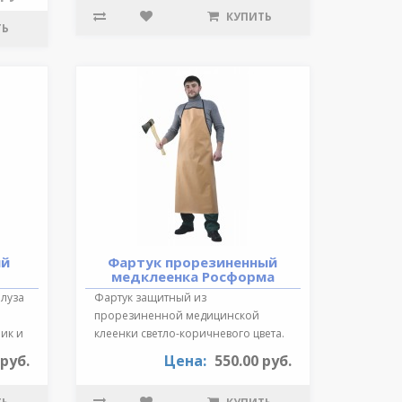
КУПИТЬ
ТЬ
ий
Фартук прорезиненный
медклеенка Росформа
Блуза
Фартук защитный из
прорезиненной медицинской
ик и
клеенки светло-коричневого цвета.
Длина 87 см., края ок..
 руб.
Цена:
550.00 руб.