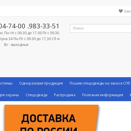
Зак
04-74-00
.983-33-51
: Пн-Чт с 09.30 до 17.00 Пт с 09.30
Куна 34 Пн-Пт с 09.30 до 17,30 Сб и
Вс - выходные
костюмы
Одноразовая продукция
Пошив спецодежды на заказ в СПб
ля охраны
Спецодежда
Распродажа
Полезная информация