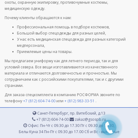
охоты, охранную экипировку, противочумные костюмы,
медицинскую одежду.
Почему клиенты обращаются к нам:
Профессиональная помощь в подборе костюмов,
Большой выбор спецодежды для разных целей,
У нас есть медицинская спецодежда для разных категорий
медперсонала,
Приемлемые цены на товары.
Мы предлагаем униформу как для летнего периода, так и для
условий севера. Все вещи изготавливаются из качественного
материала и отличаются долговечностью и прочностью. Мы
сотрудничаем как с российскими покупателями, так и с другими
странами.
Для заказа спецкомплекта в компанию РОСФОРМА звоните по
телефону
+7 (812) 604-74-00
или
+ (812) 983-33-51
.
Санкт-Петербург, пр. Витебский, д.13
+7 (812) 604-74-00
zakaz@gsospb.ru
Офис: Пн-Чт с 09.30 до 17.30 Пт с 09.30 до 16.30,
Белы Куна 34 Пн-Пт с 09.30 до 17.00 Сб и Вс - выходные