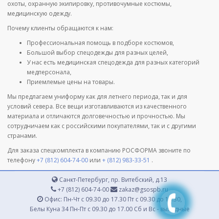
охоты, охранную экипировку, противочумные костюмы,
медицинскую одежду.
Почему клиенты обращаются к нам:
Профессиональная помощь в подборе костюмов,
Большой выбор спецодежды для разных целей,
У нас есть медицинская спецодежда для разных категорий
медперсонала,
Приемлемые цены на товары.
Мы предлагаем униформу как для летнего периода, так и для
условий севера. Все вещи изготавливаются из качественного
материала и отличаются долговечностью и прочностью. Мы
сотрудничаем как с российскими покупателями, так и с другими
странами.
Для заказа спецкомплекта в компанию РОСФОРМА звоните по
телефону
+7 (812) 604-74-00
или
+ (812) 983-33-51
.
Санкт-Петербург, пр. Витебский, д.13
+7 (812) 604-74-00
zakaz@gsospb.ru
Офис: Пн-Чт с 09.30 до 17.30 Пт с 09.30 до 16.30,
Белы Куна 34 Пн-Пт с 09.30 до 17.00 Сб и Вс - выходные