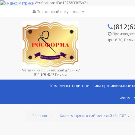
Verification: 63d1378833ff8b21
Постоянный покупатель
(812)6
Производство
до 16.30, Белы 
Магазин на пр.Витебский д.13 --
+7
911 840 4247
Кирилл
Комплекты защитные 1 типа противочумные 
Форма д
Главная
Халат медицинский женский т/к, БЯЗЬ