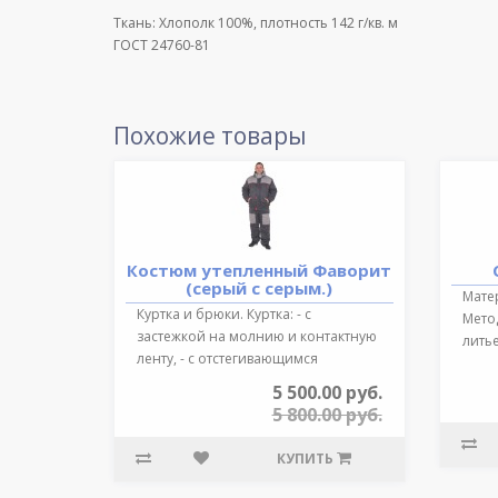
Ткань: Хлополк 100%, плотность 142 г/кв. м
ГОСТ 24760-81
Похожие товары
Костюм утепленный Фаворит
(серый с серым.)
Мате
Куртка и брюки. Куртка: - с
Мето
застежкой на молнию и контактную
лить
ленту, - с отстегивающимся
подо
регулируе..
5 500.00 руб.
5 800.00 руб.
КУПИТЬ