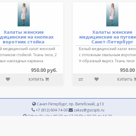
Халаты женские
Халаты женские
дицинские на кнопках
медицинские на пугов
воротник стойка
Санкт-Петербург
й медицинский халат женский
Белый медицинский халат жен
отником стойкой. Ткань тиси, 2
с отложным овальным воротн
вых накладных кармана.
V-образный вырез. Ткань тиси
..
плотна..
950.00 руб.
950.00
КУПИТЬ
КУПИТЬ
Санкт-Петербург, пр. Витебский, д.13
+7 (812) 604-74-00
zakaz@gsospb.ru
Офис: Пн-Чт с 09.30 до 17.30 Пт с 09.30 до 16.30,
Белы Куна 34 Пн-Пт с 09.30 до 17.00 Сб и Вс - выходные