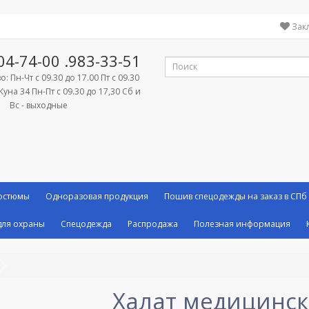
Зак
04-74-00
.983-33-51
: Пн-Чт с 09.30 до 17.00 Пт с 09.30
Куна 34 Пн-Пт с 09.30 до 17,30 Сб и
Вс - выходные
костюмы
Одноразовая продукция
Пошив спецодежды на заказ в СПб
ля охраны
Спецодежда
Распродажа
Полезная информация
Халат медицинск