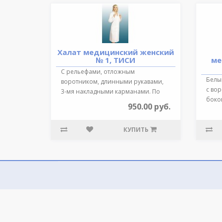
Халат медицинский женский
№ 1, ТИСИ
ме
С рельефами, отложным
Белы
воротником, длинными рукавами,
с вор
3-мя накладными карманами. По
боко
талии регулируетс..
950.00 руб.
Сзади
КУПИТЬ
Все права принадлежат
Росформа