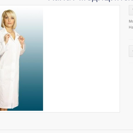
Мо
На