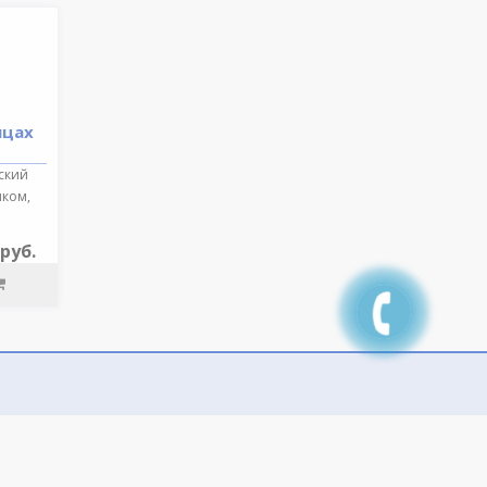
ицах
ский
иком,
 руб.