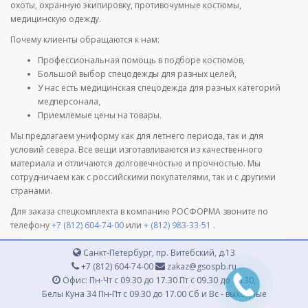
охоты, охранную экипировку, противочумные костюмы,
медицинскую одежду.
Почему клиенты обращаются к нам:
Профессиональная помощь в подборе костюмов,
Большой выбор спецодежды для разных целей,
У нас есть медицинская спецодежда для разных категорий
медперсонала,
Приемлемые цены на товары.
Мы предлагаем униформу как для летнего периода, так и для
условий севера. Все вещи изготавливаются из качественного
материала и отличаются долговечностью и прочностью. Мы
сотрудничаем как с российскими покупателями, так и с другими
странами.
Для заказа спецкомплекта в компанию РОСФОРМА звоните по
телефону
+7 (812) 604-74-00
или
+ (812) 983-33-51
.
Санкт-Петербург, пр. Витебский, д.13
+7 (812) 604-74-00
zakaz@gsospb.ru
Офис: Пн-Чт с 09.30 до 17.30 Пт с 09.30 до 16.30,
Белы Куна 34 Пн-Пт с 09.30 до 17.00 Сб и Вс - выходные