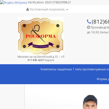
Verification: 63d1378833ff8b21
Постоянный покупатель
(812)6
Производство
до 16.30, Белы 
Магазин на пр.Витебский д.13 --
+7
911 840 4247
Кирилл
Комплекты защитные 1 типа противочумные 
Форма д