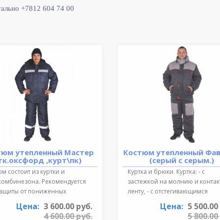
уально +7812 604 74 00
тюм утепленный Мастер
Костюм утепленный Фа
тк.оксфорд ,курт\пк)
(серый с серым.)
м состоит из куртки и
Куртка и брюки. Куртка: - с
комбинезона. Рекомендуется
застежкой на молнию и конта
защиты от пониженных
ленту, - с отстегивающимся
ратур для ..
регулируе..
Цена:
3 600.00 руб.
Цена:
5 500.00
4 600.00 руб.
5 800.00