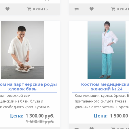
КУПИТЬ
КУПИ
юм на партнерские роды
Костюм медицинск
хлопок бязь
женский № 24
юм поварской или
Комплектация: куртка, брюки. 
инский из бязи, блуза и
приталенного силуэта. Рукава
 свободного кроя. Куртка V-
длинные с отворотами. Воротн
зный выре..
от..
Цена:
1 300.00 руб.
Цена:
1 500.00
1 600.00 руб.