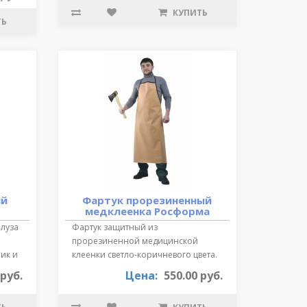
КУПИТЬ
ТЬ
ий
Фартук прорезиненный
медклеенка Росформа
Блуза
Фартук защитный из
прорезиненной медицинской
ик и
клеенки светло-коричневого цвета.
Длина 87 см., края ок..
 руб.
Цена:
550.00 руб.