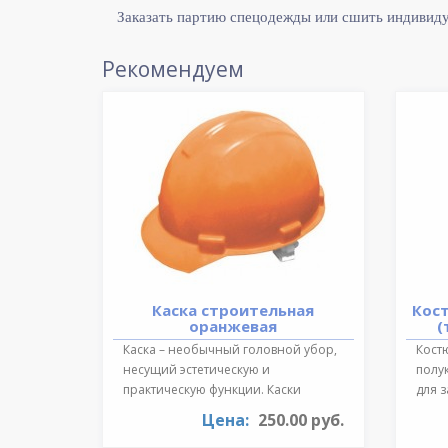
Заказать партию спецодежды или сшить индивид
Рекомендуем
Каска строительная
Кос
оранжевая
(
Каска – необычный головной убор,
Костю
несущий эстетическую и
полу
практическую функции. Каски
для 
необходимы для ..
темпе
Цена:
250.00 руб.