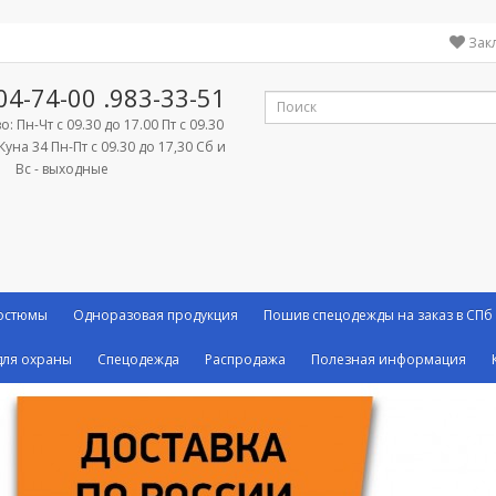
Зак
04-74-00
.983-33-51
: Пн-Чт с 09.30 до 17.00 Пт с 09.30
Куна 34 Пн-Пт с 09.30 до 17,30 Сб и
Вс - выходные
костюмы
Одноразовая продукция
Пошив спецодежды на заказ в СПб
ля охраны
Спецодежда
Распродажа
Полезная информация