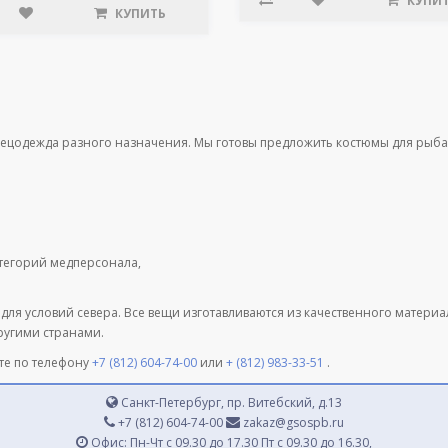
КУПИ
КУПИТЬ
пецодежда разного назначения. Мы готовы предложить костюмы для рыба
атегорий медперсонала,
 для условий севера. Все вещи изготавливаются из качественного матери
другими странами.
те по телефону
+7 (812) 604-74-00
или
+ (812) 983-33-51
.
Санкт-Петербург, пр. Витебский, д.13
+7 (812) 604-74-00
zakaz@gsospb.ru
Офис: Пн-Чт с 09.30 до 17.30 Пт с 09.30 до 16.30,