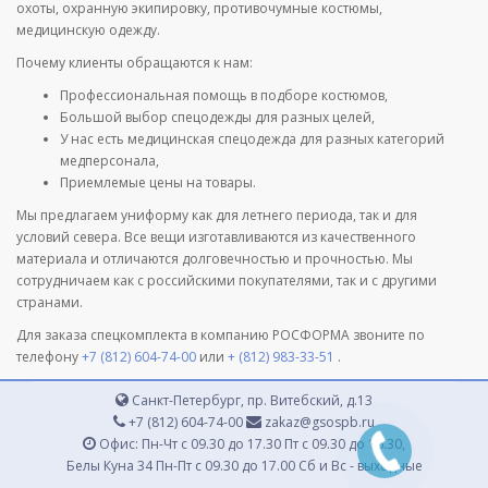
охоты, охранную экипировку, противочумные костюмы,
медицинскую одежду.
Почему клиенты обращаются к нам:
Профессиональная помощь в подборе костюмов,
Большой выбор спецодежды для разных целей,
У нас есть медицинская спецодежда для разных категорий
медперсонала,
Приемлемые цены на товары.
Мы предлагаем униформу как для летнего периода, так и для
условий севера. Все вещи изготавливаются из качественного
материала и отличаются долговечностью и прочностью. Мы
сотрудничаем как с российскими покупателями, так и с другими
странами.
Для заказа спецкомплекта в компанию РОСФОРМА звоните по
телефону
+7 (812) 604-74-00
или
+ (812) 983-33-51
.
Санкт-Петербург, пр. Витебский, д.13
+7 (812) 604-74-00
zakaz@gsospb.ru
Офис: Пн-Чт с 09.30 до 17.30 Пт с 09.30 до 16.30,
Белы Куна 34 Пн-Пт с 09.30 до 17.00 Сб и Вс - выходные