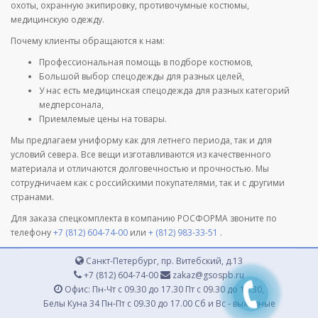
охоты, охранную экипировку, противочумные костюмы,
медицинскую одежду.
Почему клиенты обращаются к нам:
Профессиональная помощь в подборе костюмов,
Большой выбор спецодежды для разных целей,
У нас есть медицинская спецодежда для разных категорий
медперсонала,
Приемлемые цены на товары.
Мы предлагаем униформу как для летнего периода, так и для
условий севера. Все вещи изготавливаются из качественного
материала и отличаются долговечностью и прочностью. Мы
сотрудничаем как с российскими покупателями, так и с другими
странами.
Для заказа спецкомплекта в компанию РОСФОРМА звоните по
телефону
+7 (812) 604-74-00
или
+ (812) 983-33-51
.
Санкт-Петербург, пр. Витебский, д.13
+7 (812) 604-74-00
zakaz@gsospb.ru
Офис: Пн-Чт с 09.30 до 17.30 Пт с 09.30 до 16.30,
Белы Куна 34 Пн-Пт с 09.30 до 17.00 Сб и Вс - выходные