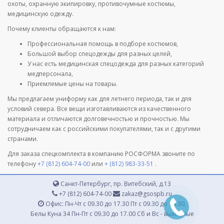
охоты, охранную экипировку, противочумные костюмы,
медицинскую одежду.
Почему клиенты обращаются к нам:
Профессиональная помощь в подборе костюмов,
Большой выбор спецодежды для разных целей,
У нас есть медицинская спецодежда для разных категорий
медперсонала,
Приемлемые цены на товары.
Мы предлагаем униформу как для летнего периода, так и для
условий севера. Все вещи изготавливаются из качественного
материала и отличаются долговечностью и прочностью. Мы
сотрудничаем как с российскими покупателями, так и с другими
странами.
Для заказа спецкомплекта в компанию РОСФОРМА звоните по
телефону
+7 (812) 604-74-00
или
+ (812) 983-33-51
.
Санкт-Петербург, пр. Витебский, д.13
+7 (812) 604-74-00
zakaz@gsospb.ru
Офис: Пн-Чт с 09.30 до 17.30 Пт с 09.30 до 16.30,
Белы Куна 34 Пн-Пт с 09.30 до 17.00 Сб и Вс - выходные