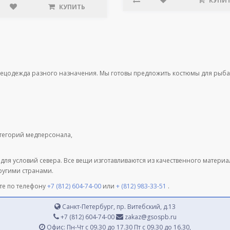
КУПИ
КУПИТЬ
пецодежда разного назначения. Мы готовы предложить костюмы для рыба
атегорий медперсонала,
 для условий севера. Все вещи изготавливаются из качественного матери
другими странами.
те по телефону
+7 (812) 604-74-00
или
+ (812) 983-33-51
.
Санкт-Петербург, пр. Витебский, д.13
+7 (812) 604-74-00
zakaz@gsospb.ru
Офис: Пн-Чт с 09.30 до 17.30 Пт с 09.30 до 16.30,