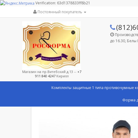
Verification: 63d1378833ff8b21
Постоянный покупатель
(812)6
Производство
до 16.30, Белы 
Магазин на пр.Витебский д.13 --
+7
911 840 4247
Кирилл
Комплекты защитные 1 типа противочумные 
Форма д