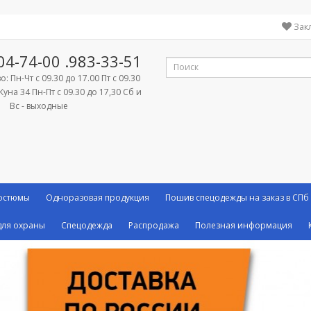
Зак
04-74-00
.983-33-51
: Пн-Чт с 09.30 до 17.00 Пт с 09.30
Куна 34 Пн-Пт с 09.30 до 17,30 Сб и
Вс - выходные
костюмы
Одноразовая продукция
Пошив спецодежды на заказ в СПб
ля охраны
Спецодежда
Распродажа
Полезная информация