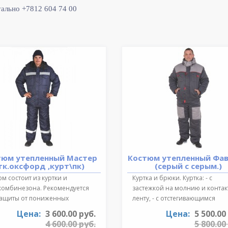
уально +7812 604 74 00
тюм утепленный Мастер
Костюм утепленный Фа
тк.оксфорд ,курт\пк)
(серый с серым.)
м состоит из куртки и
Куртка и брюки. Куртка: - с
комбинезона. Рекомендуется
застежкой на молнию и конта
защиты от пониженных
ленту, - с отстегивающимся
ратур для ..
регулируе..
Цена:
3 600.00 руб.
Цена:
5 500.00
4 600.00 руб.
5 800.00