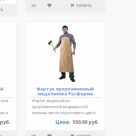
КУПИТЬ
ТЬ
ий
Фартук прорезиненный
медклеенка Росформа
Блуза
Фартук защитный из
прорезиненной медицинской
ик и
клеенки светло-коричневого цвета.
Длина 87 см., края ок..
 руб.
Цена:
550.00 руб.