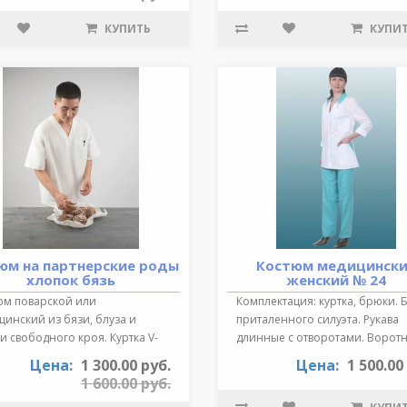
КУПИТЬ
КУПИ
юм на партнерские роды
Костюм медицинск
хлопок бязь
женский № 24
юм поварской или
Комплектация: куртка, брюки. 
инский из бязи, блуза и
приталенного силуэта. Рукава
 свободного кроя. Куртка V-
длинные с отворотами. Воротн
зный выре..
от..
Цена:
1 300.00 руб.
Цена:
1 500.00
1 600.00 руб.