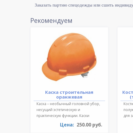
Заказать партию спецодежды или сшить индивид
Рекомендуем
Каска строительная
Кос
оранжевая
(
Каска – необычный головной убор,
Костю
несущий эстетическую и
полу
практическую функции. Каски
для 
необходимы для ..
темпе
Цена:
250.00 руб.