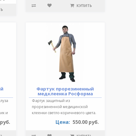
КУПИТЬ
ТЬ
ий
Фартук прорезиненный
медклеенка Росформа
Блуза
Фартук защитный из
прорезиненной медицинской
ик и
клеенки светло-коричневого цвета.
Длина 87 см., края ок..
 руб.
Цена:
550.00 руб.