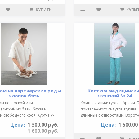
КУПИТЬ
КУПИ
юм на партнерские роды
Костюм медицинск
хлопок бязь
женский № 24
юм поварской или
Комплектация: куртка, брюки. 
инский из бязи, блуза и
приталенного силуэта. Рукава
 свободного кроя. Куртка V-
длинные с отворотами. Воротн
зный выре..
от..
Цена:
1 300.00 руб.
Цена:
1 500.00
1 600.00 руб.