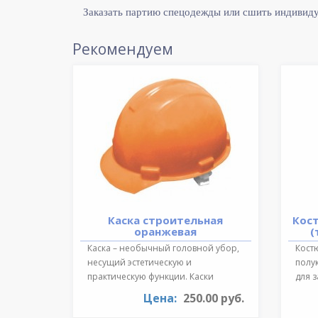
Заказать партию спецодежды или сшить индивид
Рекомендуем
Каска строительная
Кос
оранжевая
(
Каска – необычный головной убор,
Костю
несущий эстетическую и
полу
практическую функции. Каски
для 
необходимы для ..
темпе
Цена:
250.00 руб.