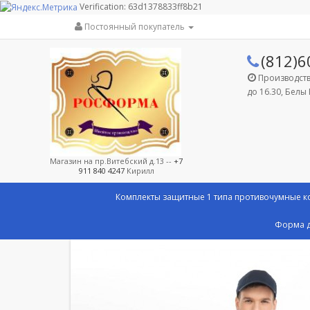
Verification: 63d1378833ff8b21
Постоянный покупатель
(812)6
Производство
до 16.30, Белы 
Магазин на пр.Витебский д.13 --
+7
911 840 4247
Кирилл
Комплекты защитные 1 типа противочумные 
Форма д