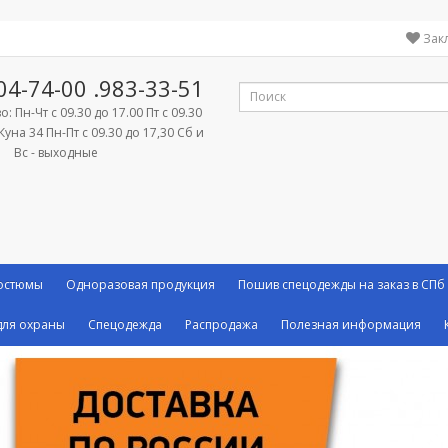
Зак
04-74-00
.983-33-51
: Пн-Чт с 09.30 до 17.00 Пт с 09.30
Куна 34 Пн-Пт с 09.30 до 17,30 Сб и
Вс - выходные
костюмы
Одноразовая продукция
Пошив спецодежды на заказ в СПб
ля охраны
Спецодежда
Распродажа
Полезная информация