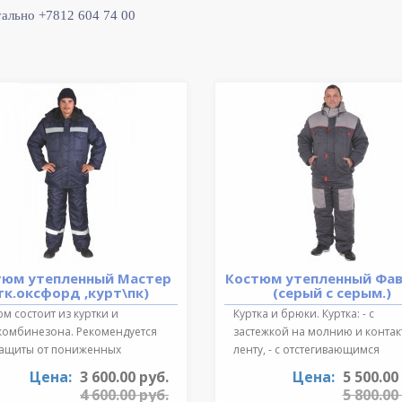
уально +7812 604 74 00
тюм утепленный Мастер
Костюм утепленный Фа
тк.оксфорд ,курт\пк)
(серый с серым.)
м состоит из куртки и
Куртка и брюки. Куртка: - с
комбинезона. Рекомендуется
застежкой на молнию и конта
защиты от пониженных
ленту, - с отстегивающимся
ратур для ..
регулируе..
Цена:
3 600.00 руб.
Цена:
5 500.00
4 600.00 руб.
5 800.00