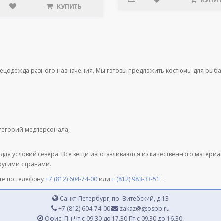
КУПИ
КУПИТЬ
пецодежда разного назначения. Мы готовы предложить костюмы для рыба
атегорий медперсонала,
 для условий севера. Все вещи изготавливаются из качественного матери
другими странами.
те по телефону
+7 (812) 604-74-00
или
+ (812) 983-33-51
.
Санкт-Петербург, пр. Витебский, д.13
+7 (812) 604-74-00
zakaz@gsospb.ru
Офис: Пн-Чт с 09.30 до 17.30 Пт с 09.30 до 16.30,