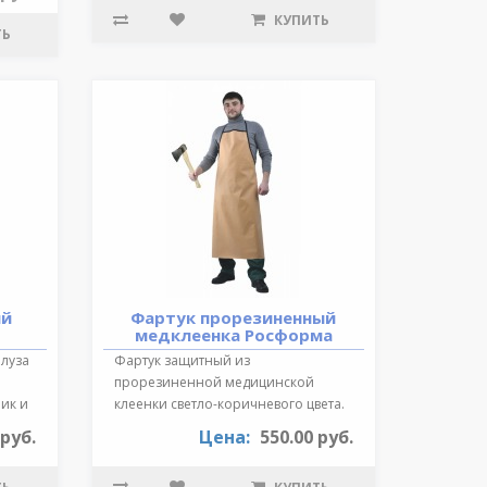
КУПИТЬ
ТЬ
ий
Фартук прорезиненный
медклеенка Росформа
Блуза
Фартук защитный из
прорезиненной медицинской
ик и
клеенки светло-коричневого цвета.
Длина 87 см., края ок..
 руб.
Цена:
550.00 руб.