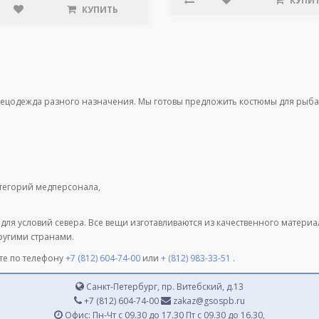
КУПИ
КУПИТЬ
пецодежда разного назначения. Мы готовы предложить костюмы для рыба
атегорий медперсонала,
 для условий севера. Все вещи изготавливаются из качественного матери
другими странами.
те по телефону
+7 (812) 604-74-00
или
+ (812) 983-33-51
.
Санкт-Петербург, пр. Витебский, д.13
+7 (812) 604-74-00
zakaz@gsospb.ru
Офис: Пн-Чт с 09.30 до 17.30 Пт с 09.30 до 16.30,