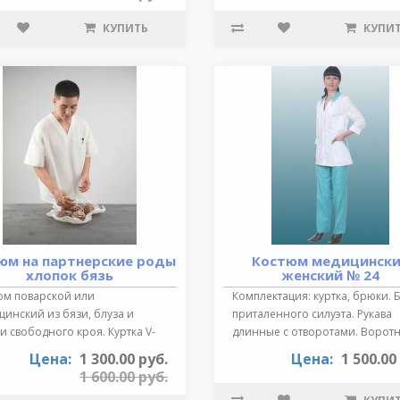
КУПИТЬ
КУПИ
юм на партнерские роды
Костюм медицинск
хлопок бязь
женский № 24
юм поварской или
Комплектация: куртка, брюки. 
инский из бязи, блуза и
приталенного силуэта. Рукава
 свободного кроя. Куртка V-
длинные с отворотами. Воротн
зный выре..
от..
Цена:
1 300.00 руб.
Цена:
1 500.00
1 600.00 руб.