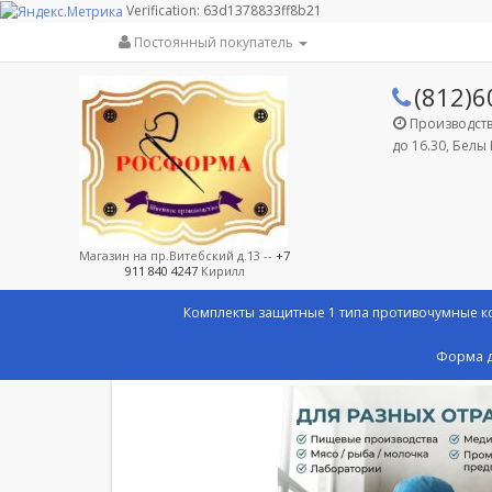
Verification: 63d1378833ff8b21
Постоянный покупатель
(812)6
Производство
до 16.30, Белы 
Магазин на пр.Витебский д.13 --
+7
911 840 4247
Кирилл
Комплекты защитные 1 типа противочумные 
Форма д