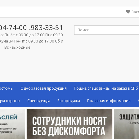
Зак
04-74-00
.983-33-51
: Пн-Чт с 09.30 до 17.00 Пт с 09.30
Куна 34 Пн-Пт с 09.30 до 17,30 Сб и
Вс - выходные
костюмы
Одноразовая продукция
Пошив спецодежды на заказ в СПб
ля охраны
Спецодежда
Распродажа
Полезная информация