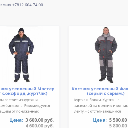
уально +7812 604 74 00
тюм утепленный Мастер
Костюм утепленный Фа
тк.оксфорд ,курт\пк)
(серый с серым.)
м состоит из куртки и
Куртка и брюки. Куртка: - с
комбинезона. Рекомендуется
застежкой на молнию и конта
защиты от пониженных
ленту, - с отстегивающимся
ратур для ..
регулируе..
Цена:
3 600.00 руб.
Цена:
5 500.00
4 600.00 руб.
5 800.00