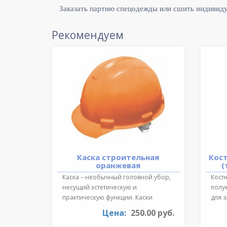
Заказать партию спецодежды или сшить индивид
Рекомендуем
Каска строительная
Кос
оранжевая
(
Каска – необычный головной убор,
Костю
несущий эстетическую и
полу
практическую функции. Каски
для 
необходимы для ..
темпе
Цена:
250.00 руб.